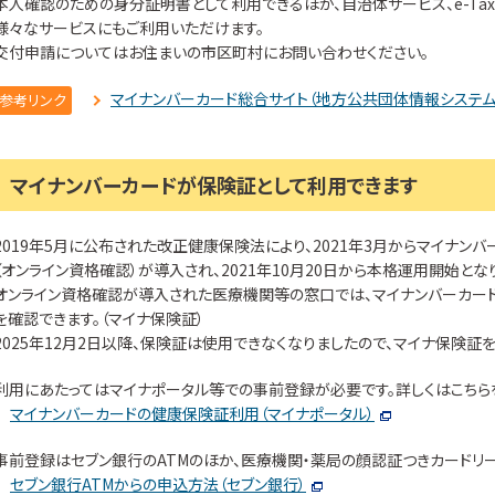
本人確認のための身分証明書として利用できるほか、自治体サービス、e-T
様々なサービスにもご利用いただけます。
交付申請についてはお住まいの市区町村にお問い合わせください。
マイナンバーカード総合サイト（地方公共団体情報システム
参考リンク
マイナンバーカードが保険証として利用できます
2019年5月に公布された改正健康保険法により、2021年3月からマイナン
（オンライン資格確認）が導入され、2021年10月20日から本格運用開始とな
オンライン資格確認が導入された医療機関等の窓口では、マイナンバーカー
を確認できます。（マイナ保険証）
2025年12月2日以降、保険証は使用できなくなりましたので、マイナ保険証
利用にあたってはマイナポータル等での事前登録が必要です。詳しくはこちら
マイナンバーカードの健康保険証利用（マイナポータル）
事前登録はセブン銀行のATMのほか、医療機関・薬局の顔認証つきカードリー
セブン銀行ATMからの申込方法（セブン銀行）