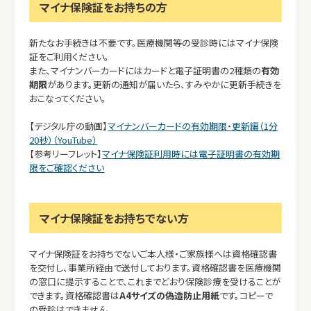
マイナ保険証をお持ちの方
新たなお手続きは不要です。医療機関等の受診時にはマイナ保険
証をご利用ください。
また、マイナンバーカードにはカードと電子証明書の2種類の
有効
期限
があります。更新の通知が届いたら、すみやかに更新手続きを
おこなってください。
【デジタル庁の動画】
マイナンバーカードの有効期限・更新編（1分
20秒）（YouTube）
【参考リーフレット】
マイナ保険証利用時には電子証明書の有効期
限をご確認ください
マイナ保険証をお持ちでない方
マイナ保険証をお持ちでないご本人様・ご家族様へは資格確認書
を交付し、事業所経由で送付しております。資格確認書を医療機関
の窓口に提示することで、これまでどおり保険診療を受けることが
できます。資格確認書は
A4サイズの偽造防止用紙
です。コピーで
の受診はできません。